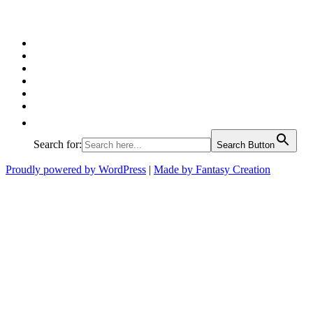
Facebook
Twitter
Pinterest
Google
Instagram
Linked
In
Search for:
Search Button
Proudly powered by WordPress
|
Made by Fantasy Creation