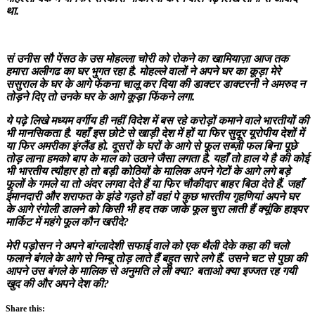
था.
सं उनीस सौ पेंसठ के उस मोहल्ला चोरी को रोकने का खामियाज़ा आज तक
हमारा अलीगढ का घर भुगत रहा है. मोहल्ले वालों ने अपने घर का कूड़ा मेरे
ससुराल के घर के आगे फेंकना चालू कर दिया की डाक्टर डाक्टरनी ने अमरुद न
तोड़ने दिए तो उनके घर के आगे कूड़ा फिंकने लगा.
ये पढ़े लिखे मध्यम वर्गीय ही नहीं विदेश में बस रहे करोड़ों कमाने वाले भारतीयों की
भी मानसिकता है. यहाँ इस छोटे से खाड़ी देश में हों या फिर सुदूर यूरोपीय देशों में
या फिर अमरीका इंग्लैंड हो. दूसरों के घरों के आगे से फूल सब्ज़ी फल बिना पूछे
तोड़ लाना हमको बाप के माल को उठाने जैसा लगता है. यहाँ तो हाल ये है की कोई
भी भारतीय त्यौहार हो तो बड़ी कोठियों के मालिक अपने गेटों के आगे लगे बड़े
फूलों के गमले या तो अंदर लगवा देते हैं या फिर चौकीदार बाहर बिठा देते हैं. जहाँ
ईमानदारी और शराफत के झंडे गड़ते हों वहां पे कुछ भारतीय गृहणियां अपने घर
के आगे रंगोली डालने को किसी भी हद तक जाके फूल चुरा लाती हैं क्यूंकि हाइपर
मार्किट में महंगे फूल कौन खरीदे?
मेरी पड़ोसन ने अपने बांग्लादेशी सफाई वाले को एक थैली देके कहा की चलो
फलाने बंगले के आगे से निम्बू तोड़ लाते हैं बहुत सारे लगे हैं. उसने चट से पुछा की
आपने उस बंगले के मालिक से अनुमति ले ली क्या? बताओ क्या इज्जत रह गयी
खुद की और अपने देश की?
Share this: