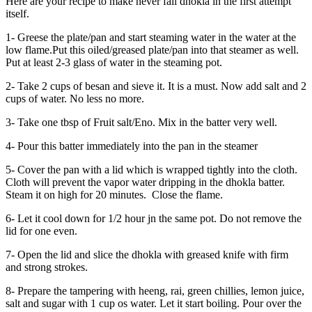
Here are your recipe to make never fail dhokla in the first attempt
itself.
1- Greese the plate/pan and start steaming water in the water at the
low flame.Put this oiled/greased plate/pan into that steamer as well.
Put at least 2-3 glass of water in the steaming pot.
2- Take 2 cups of besan and sieve it. It is a must. Now add salt and 2
cups of water. No less no more.
3- Take one tbsp of Fruit salt/Eno. Mix in the batter very well.
4- Pour this batter immediately into the pan in the steamer
5- Cover the pan with a lid which is wrapped tightly into the cloth.
Cloth will prevent the vapor water dripping in the dhokla batter.
Steam it on high for 20 minutes. Close the flame.
6- Let it cool down for 1/2 hour jn the same pot. Do not remove the
lid for one even.
7- Open the lid and slice the dhokla with greased knife with firm
and strong strokes.
8- Prepare the tampering with heeng, rai, green chillies, lemon juice,
salt and sugar with 1 cup os water. Let it start boiling. Pour over the