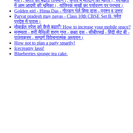
मैच।, धरती का बढ़ता तापमान।, चुनाव में मतदान का महत्व।, स्वच्छता
में आम आदमी की भूमिका।, यांत्रिक सुखों का पर्यावरण पर प्रभाव।
Golden girl - Hima Das - गोल्डन गर्ल हिमा दास - प्रश्न व उत्तर
Parvat pradesh may pavas - Class 10th CBSE Set B. पर्वत
प्रदेश में पावस।
मोबाईल स्पेस को कैसे बढ़ाएँ? How to increase your mobile space?
मनुष्यता - श्री मैथिली शरण गुप्त - कक्षा दस - सीबीएसई - हिंदी सेट बी -
पाठ्यक्रम - सम्पूर्ण विवेचनात्मक अध्ययन।
How not to plan a party smartly!
Icecreamy lassi!
Blueberries sponge tea cake.