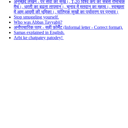
अनुच्छेद लेखन - पर सेवा का सुख।, T-20 विश्व कप का सबसे रोमांचक
मैच।, धरती का बढ़ता तापमान।, चुनाव में मतदान का महत्व।, स्वच्छता
में आम आदमी की भूमिका।, यांत्रिक सुखों का पर्यावरण पर प्रभाव।
Stop smuggling yourself.
Who was Abbas Tayyabji?
अनौपचारिक पत्र - सही फ़ोर्मैट (Informal letter - Correct format).
Samas explained in English.
Arbi ke chatpatey patodey!