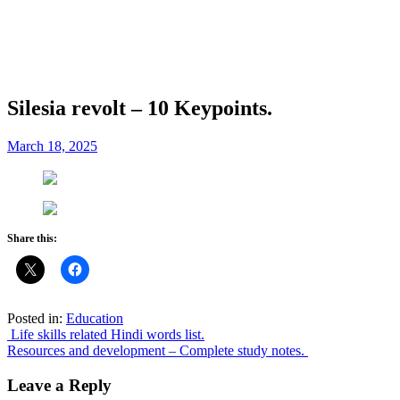
Silesia revolt – 10 Keypoints.
March 18, 2025
Share this:
Posted in:
Education
Post
Life skills related Hindi words list.
Resources and development – Complete study notes.
navigation
Leave a Reply