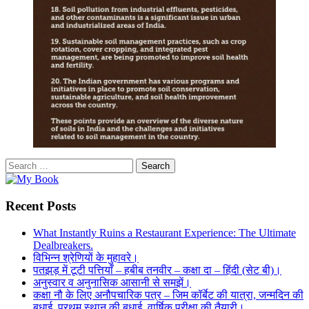
Search
for:
Recent Posts
What Instantly Ruins a Restaurant Experience: The Ultimate
Dealbreakers.
विभिन्न श्रेणियों के मुहावरे।
पतझड़ में टूटी पत्तियाँ – हबीब तनवीर – कक्षा दा – हिंदी (सेट बी)।
अनुस्वार व अनुनासिक आसानी से समझें।
कक्षा नौ के लिए अनौपचारिक पत्र – जिम कॉर्बेट की यात्रा, जन्मदिन की
बधाई, प्रथम स्थान की बधाई, वार्षिक परीक्षा की तैयारी।