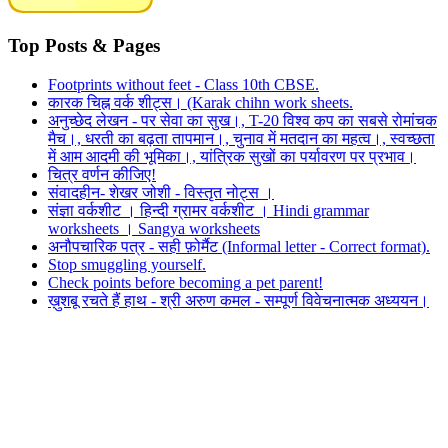
Top Posts & Pages
Footprints without feet - Class 10th CBSE.
कारक चिह्न वर्क शीट्स। (Karak chihn work sheets.
अनुच्छेद लेखन - पर सेवा का सुख।, T-20 विश्व कप का सबसे रोमांचक
मैच।, धरती का बढ़ता तापमान।, चुनाव में मतदान का महत्व।, स्वच्छता
में आम आदमी की भूमिका।, यांत्रिक सुखों का पर्यावरण पर प्रभाव।
चित्र वर्णन कीजिए!
संवादहीन- शेखर जोशी - विस्तृत नोट्स ।
संज्ञा वर्कशीट । हिन्दी ग्रामर वर्कशीट । Hindi grammar
worksheets । Sangya worksheets
अनौपचारिक पत्र - सही फ़ोर्मैट (Informal letter - Correct format).
Stop smuggling yourself.
Check points before becoming a pet parent!
ख़ुशबू रचते हैं हाथ - श्री अरुण कमल - सम्पूर्ण विवेचनात्मक अध्ययन।