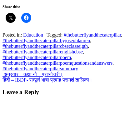
Share this:
Posted in:
Education
|
Tagged:
#thebutterflyandthecaterpillar
,
#thebutterflyandthecaterpillarbyjosephlauren
,
#thebutterflyandthecaterpillarcbseclasseigth
,
#thebutterflyandthecaterpillarenglishcbse
,
#thebutterflyandthecaterpillarpoem
,
#thebutterflyandthecaterpillarpoemquestionsandanswers
,
#thebutterflyandthecaterpillarsummary
Post
अनुस्वार – कक्षा नौ – प्रश्नोत्तरी।
हिंदी – IBDP- सम्पूर्ण भाषा प्रवाह परामर्श तालिका।
navigation
Leave a Reply