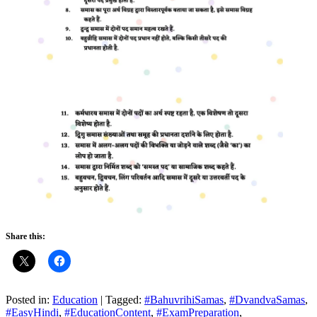
Share this:
Posted in:
Education
|
Tagged:
#BahuvrihiSamas
,
#DvandvaSamas
,
#EasyHindi
,
#EducationContent
,
#ExamPreparation
,