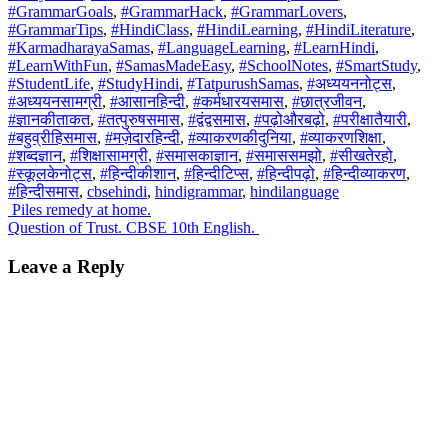
#GrammarGoals
,
#GrammarHack
,
#GrammarLovers
,
#GrammarTips
,
#HindiClass
,
#HindiLearning
,
#HindiLiterature
,
#KarmadharayaSamas
,
#LanguageLearning
,
#LearnHindi
,
#LearnWithFun
,
#SamasMadeEasy
,
#SchoolNotes
,
#SmartStudy
,
#StudentLife
,
#StudyHindi
,
#TatpurushSamas
,
#अध्ययननोट्स
,
#अध्ययनसामग्री
,
#आसानहिन्दी
,
#कर्मधारयसमास
,
#छात्रजीवन
,
#ज्ञानकीताकत
,
#तत्पुरुषसमास
,
#द्वंद्वसमास
,
#पढ़ोऔरबढ़ो
,
#परीक्षातैयारी
,
#बहुव्रीहिसमास
,
#मज़ेदारहिन्दी
,
#व्याकरणकीदुनिया
,
#व्याकरणशिक्षा
,
#शब्दज्ञान
,
#शिक्षासामग्री
,
#समासकाज्ञान
,
#समाससमझो
,
#सीखतेरहो
,
#स्कूलकेनोट्स
,
#हिन्दीकीशान
,
#हिन्दीटिप्स
,
#हिन्दीपढ़ो
,
#हिन्दीव्याकरण
,
#हिन्दीसमास
,
cbsehindi
,
hindigrammar
,
hindilanguage
Post
Piles remedy at home.
Question of Trust. CBSE 10th English.
navigation
Leave a Reply