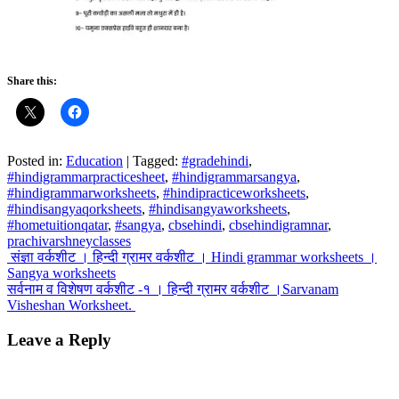
Share this:
Posted in:
Education
|
Tagged:
#gradehindi
,
#hindigrammarpracticesheet
,
#hindigrammarsangya
,
#hindigrammarworksheets
,
#hindipracticeworksheets
,
#hindisangyaqorksheets
,
#hindisangyaworksheets
,
#hometuitionqatar
,
#sangya
,
cbsehindi
,
cbsehindigramnar
,
prachivarshneyclasses
Post
संज्ञा वर्कशीट । हिन्दी ग्रामर वर्कशीट । Hindi grammar worksheets ।
Sangya worksheets
navigation
सर्वनाम व विशेषण वर्कशीट -१ । हिन्दी ग्रामर वर्कशीट ।Sarvanam
Visheshan Worksheet.
Leave a Reply