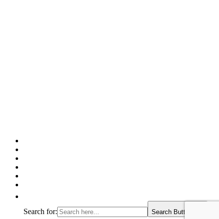
Facebook
Twitter
Pinterest
Google
Instagram
Linked
In
Search for:
Search Button