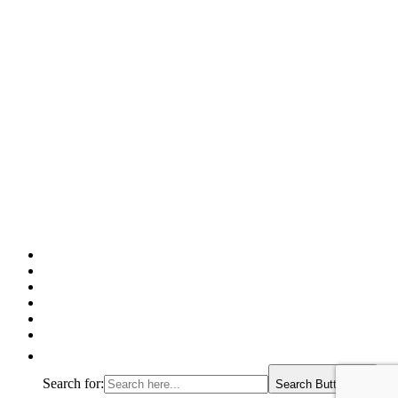
Facebook
Twitter
Pinterest
Google
Instagram
Linked
In
Search for:
Search Button