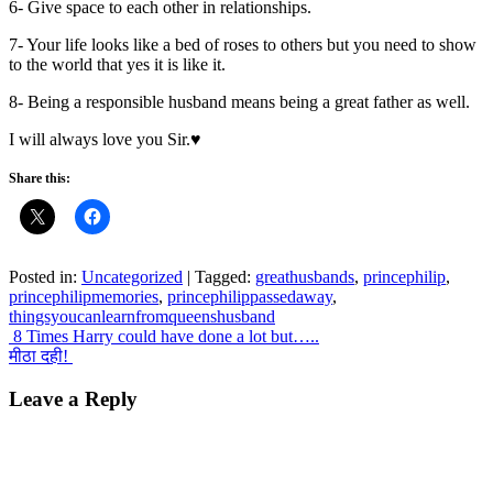
6- Give space to each other in relationships.
7- Your life looks like a bed of roses to others but you need to show
to the world that yes it is like it.
8- Being a responsible husband means being a great father as well.
I will always love you Sir.♥️
Share this:
Posted in:
Uncategorized
|
Tagged:
greathusbands
,
princephilip
,
princephilipmemories
,
princephilippassedaway
,
thingsyoucanlearnfromqueenshusband
Post
8 Times Harry could have done a lot but…..
मीठा दही!
navigation
Leave a Reply