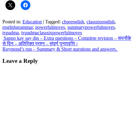
Posted in:
Education
|
Tagged:
cbseenglish
,
classsixenglish
,
englishgrammar
,
powerfulmoves
,
summarypowerfulmoves
,
tvpadma
,
tvpadmaclasssixpowerfulmoves
Post
Sapno kay say din – Extra questions – Complete revision – सपनोंके
से दिन – अतिरिक्त प्रश्न – संपूर्ण पुनरावृत्ति।
navigation
Raymond’s run – Summary & Short questions and answers.
Leave a Reply