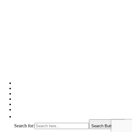
Facebook
Twitter
Pinterest
Google
Instagram
Linked
In
Search for:
Search Button