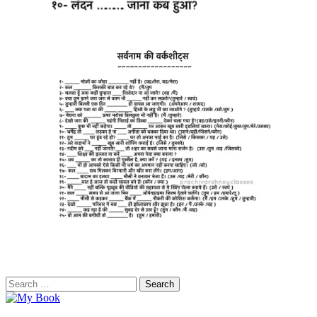
Search
for: