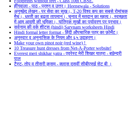
Footprints without feet - Class 10th CBSE.
हींगवाला - पाठ - प्रश्न व उत्तर। Heengwala - Solutions
अनुच्छेद लेखन - पर सेवा का सुख।, T-20 विश्व कप का सबसे रोमांचक
मैच।, धरती का बढ़ता तापमान।, चुनाव में मतदान का महत्व।, स्वच्छता
में आम आदमी की भूमिका।, यांत्रिक सुखों का पर्यावरण पर प्रभाव।
सर्वनाम की वर्क शीट्स (hindi) Sarvnam worksheets Hindi
Hindi formal letter format - हिंदी औपचारिक पत्र का फ़ोर्मेट।
अनुस्वार व अनुनासिक के नियम और ६५ उदाहरण।
Make your own pinot noir (red wine) !
10 Treasure hunt dresses from Net-A-Porter website!
Everest meri shikhar yatra - एवरेस्ट मेरी शिखर यात्रा - बछेन्द्री
पाल
टैस्ट- तोप व तीसरी क़सम - क्लास दसवीं सीबीएसई सेट बी ।