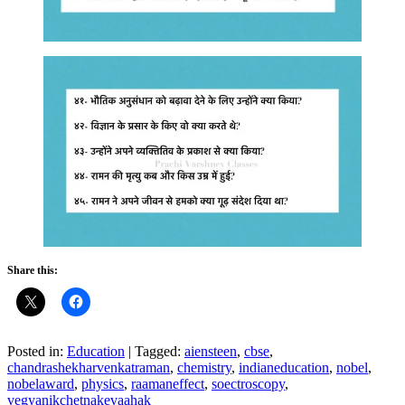
Share this:
Posted in:
Education
|
Tagged:
aiensteen
,
cbse
,
chandrashekharvenkatraman
,
chemistry
,
indianeducation
,
nobel
,
nobelaward
,
physics
,
raamaneffect
,
soectroscopy
,
vegyanikchetnakevaahak