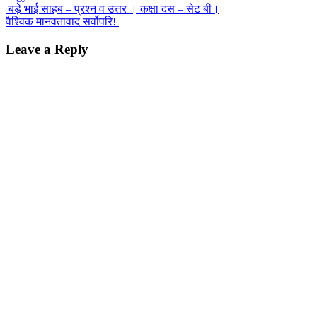
Post
बड़े भाई साहब – प्रश्न व उत्तर । कक्षा दस – सेट बी।
वैश्विक मानवतावाद सर्वोपरि!
navigation
Leave a Reply