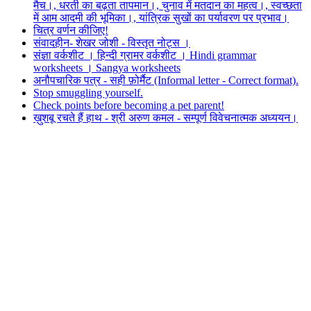
मैच।, धरती का बढ़ता तापमान।, चुनाव में मतदान का महत्व।, स्वच्छता
में आम आदमी की भूमिका।, यांत्रिक सुखों का पर्यावरण पर प्रभाव।
चित्र वर्णन कीजिए!
संवादहीन- शेखर जोशी - विस्तृत नोट्स ।
संज्ञा वर्कशीट । हिन्दी ग्रामर वर्कशीट । Hindi grammar
worksheets । Sangya worksheets
अनौपचारिक पत्र - सही फ़ोर्मैट (Informal letter - Correct format).
Stop smuggling yourself.
Check points before becoming a pet parent!
ख़ुशबू रचते हैं हाथ - श्री अरुण कमल - सम्पूर्ण विवेचनात्मक अध्ययन।