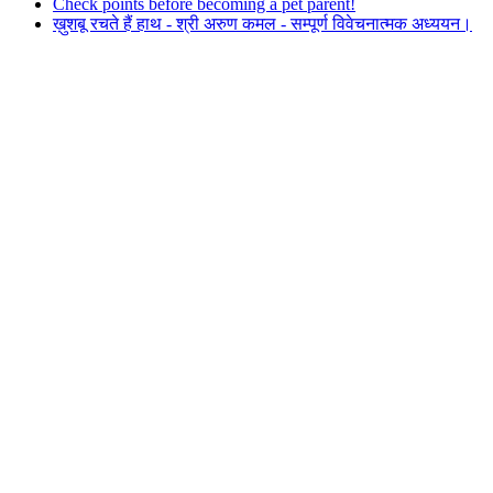
Check points before becoming a pet parent!
ख़ुशबू रचते हैं हाथ - श्री अरुण कमल - सम्पूर्ण विवेचनात्मक अध्ययन।