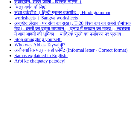
संवादहीन- शेखर जोशी - विस्तृत नोट्स ।
चित्र वर्णन कीजिए!
संज्ञा वर्कशीट । हिन्दी ग्रामर वर्कशीट । Hindi grammar
worksheets । Sangya worksheets
अनुच्छेद लेखन - पर सेवा का सुख।, T-20 विश्व कप का सबसे रोमांचक
मैच।, धरती का बढ़ता तापमान।, चुनाव में मतदान का महत्व।, स्वच्छता
में आम आदमी की भूमिका।, यांत्रिक सुखों का पर्यावरण पर प्रभाव।
Stop smuggling yourself.
Who was Abbas Tayyabji?
अनौपचारिक पत्र - सही फ़ोर्मैट (Informal letter - Correct format).
Samas explained in English.
Arbi ke chatpatey patodey!