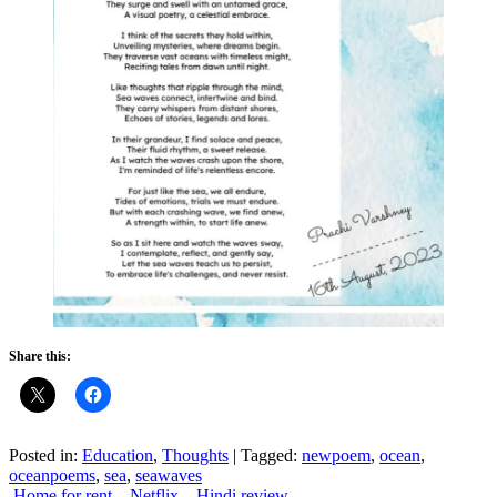
Share this:
Posted in:
Education
,
Thoughts
|
Tagged:
newpoem
,
ocean
,
oceanpoems
,
sea
,
seawaves
Home for rent – Netflix – Hindi review.