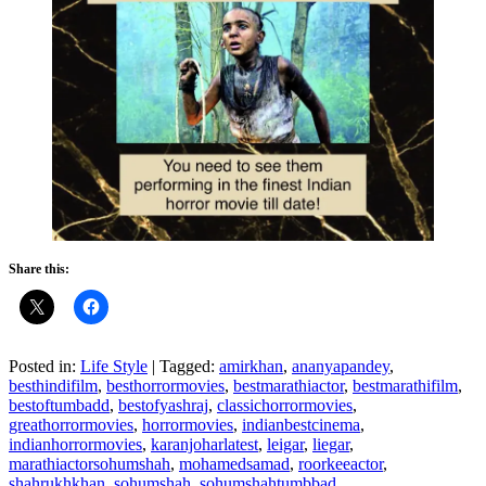
Share this:
Posted in:
Life Style
|
Tagged:
amirkhan
,
ananyapandey
,
besthindifilm
,
besthorrormovies
,
bestmarathiactor
,
bestmarathifilm
,
bestoftumbadd
,
bestofyashraj
,
classichorrormovies
,
greathorrormovies
,
horrormovies
,
indianbestcinema
,
indianhorrormovies
,
karanjoharlatest
,
leigar
,
liegar
,
marathiactorsohumshah
,
mohamedsamad
,
roorkeeactor
,
shahrukhkhan
,
sohumshah
,
sohumshahtumbbad
,