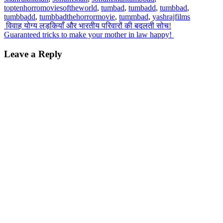
toptenhorromoviesoftheworld
,
tumbad
,
tumbadd
,
tumbbad
,
tumbbadd
,
tumbbadthehorrormovie
,
tummbad
,
yashrajfilms
Post
विवाह योग्य लड़कियाँ और भारतीय परिवारों की बदलती सोच!
Guaranteed tricks to make your mother in law happy!
navigation
Leave a Reply