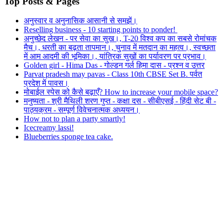
Top Posts & Pages
अनुस्वार व अनुनासिक आसानी से समझें।
Reselling business - 10 starting points to ponder!
अनुच्छेद लेखन - पर सेवा का सुख।, T-20 विश्व कप का सबसे रोमांचक
मैच।, धरती का बढ़ता तापमान।, चुनाव में मतदान का महत्व।, स्वच्छता
में आम आदमी की भूमिका।, यांत्रिक सुखों का पर्यावरण पर प्रभाव।
Golden girl - Hima Das - गोल्डन गर्ल हिमा दास - प्रश्न व उत्तर
Parvat pradesh may pavas - Class 10th CBSE Set B. पर्वत
प्रदेश में पावस।
मोबाईल स्पेस को कैसे बढ़ाएँ? How to increase your mobile space?
मनुष्यता - श्री मैथिली शरण गुप्त - कक्षा दस - सीबीएसई - हिंदी सेट बी -
पाठ्यक्रम - सम्पूर्ण विवेचनात्मक अध्ययन।
How not to plan a party smartly!
Icecreamy lassi!
Blueberries sponge tea cake.