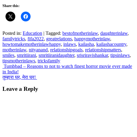
Share this:
Posted in:
Education
|
Tagged:
bestofmotherinlaw
,
daughterinlaw
,
familytricks
,
fifa2022
,
greatrelations
,
happymotherinlaw
,
howtomakemotherinlawhappy
,
inlaws
,
kailasha
,
kailashacountry
,
motherinlaw
,
nityanand
,
relationshipgoals
,
relationshipmatters
,
smiles
,
smritiirani
,
smritiiranidaughter
,
srisriravishankar
,
tipsinlaws
,
tipsmotherinlaws
,
tricksfamily
Post
Tumbbad – Reasons to not to watch finest horror movie ever made
in India!
navigation
तुम्हारा घर, मेरा घर!
Leave a Reply